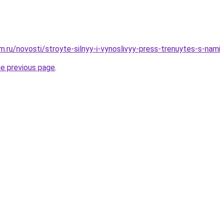
.ru/novosti/stroyte-silnyy-i-vynoslivyy-press-trenuytes-s-nam
he previous page
.